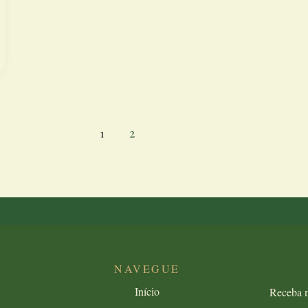
1
2
NAVEGUE
Início
Receba n