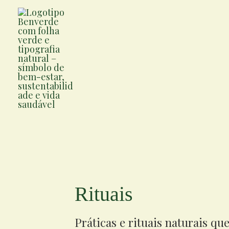
Ir
para
o
conteúdo
Rituais
Práticas e rituais naturais qu