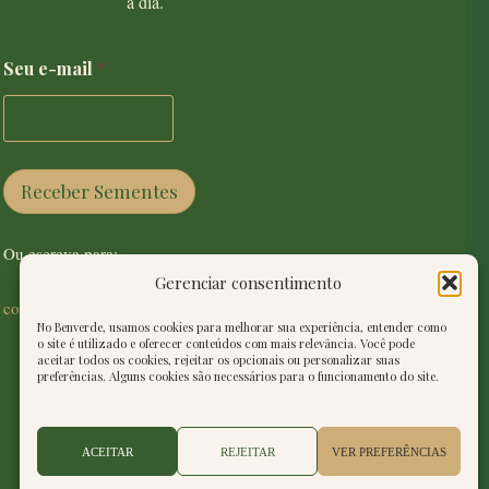
a dia.
e
Seu e-mail
*
-
m
a
i
l
S
Receber Sementes
e
u
e
Ou escreva para:
-
m
Gerenciar consentimento
a
contatobenverde@gmail.com
i
No Benverde, usamos cookies para melhorar sua experiência, entender como
l
o site é utilizado e oferecer conteúdos com mais relevância. Você pode
aceitar todos os cookies, rejeitar os opcionais ou personalizar suas
preferências. Alguns cookies são necessários para o funcionamento do site.
ACEITAR
REJEITAR
VER PREFERÊNCIAS