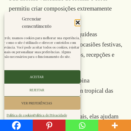
permitiu criar composições extremamente
elegantes.
Gerenciar
consentimento
Leis confeccionados com orquídeas
enverde, usamos cookies para melhorar sua experiência,
der como o site é utilizado e oferecer conteúdos com
costumam ser oferecidos em ocasiões festivas,
relevância. Você pode aceitar todos os cookies, rejeitar
cionais ou personalizar suas preferências. Alguns
como formaturas, aniversários, recepções e
ies são necessários para o funcionamento do site.
homenagens.
ACEITAR
Seu aspecto exuberante combina
perfeitamente com a paisagem tropical das
REJEITAR
ilhas.
VER PREFERÊNCIAS
Mais do que flores ornamentais, elas ajudam
Política de cookies
Política de Privacidade
a mostrar como a tradição do Lei permanece