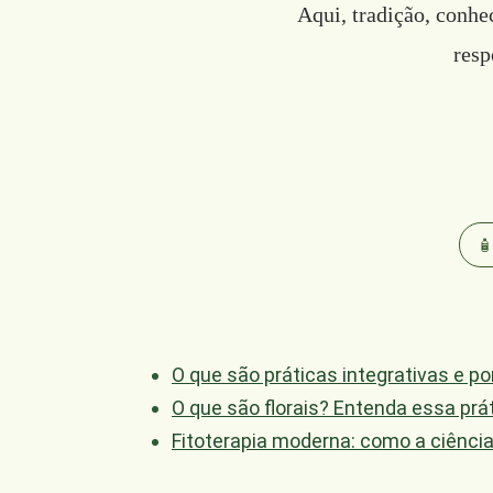
Aqui, tradição, conh
resp
🧴
O que são práticas integrativas e 
O que são florais? Entenda essa prá
Fitoterapia moderna: como a ciênci