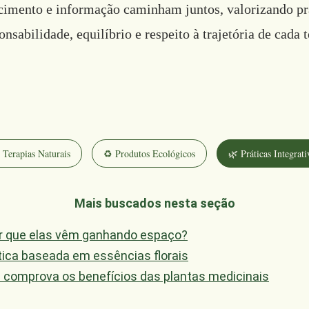
ecimento e informação caminham juntos, valorizando pr
onsabilidade, equilíbrio e respeito à trajetória de cada 
 Terapias Naturais
♻️ Produtos Ecológicos
🌿 Práticas Integrati
Mais buscados nesta seção
por que elas vêm ganhando espaço?
tica baseada em essências florais
a comprova os benefícios das plantas medicinais