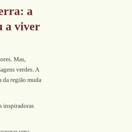
erra: a
u a viver
vores. Mas,
sagens verdes. A
ma da região muda
 inspiradoras
cuperar uma