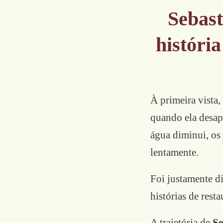
Sebast
história
À primeira vista
quando ela desap
água diminui, os
lentamente.
Foi justamente d
histórias de rest
A trajetória de
Se