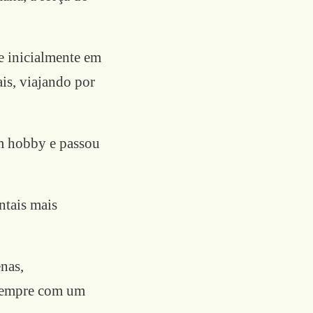
e inicialmente em
is, viajando por
um hobby e passou
ntais mais
nas,
, sempre com um