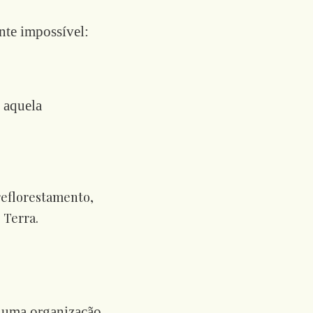
nte impossível:
 aquela
r uma organização