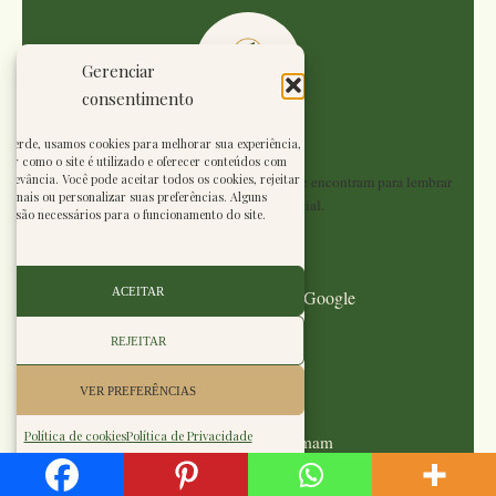
Gerenciar
consentimento
Benverde
nverde, usamos cookies para melhorar sua experiência,
der como o site é utilizado e oferecer conteúdos com
Um portal onde natureza e conhecimento se encontram para lembrar
relevância. Você pode aceitar todos os cookies, rejeitar
cionais ou personalizar suas preferências. Alguns
que o simples é essencial.
es são necessários para o funcionamento do site.
⭐⭐⭐⭐⭐
ACEITAR
Avaliar o Benverde no Google
NAVEGUE
REJEITAR
Início
VER PREFERÊNCIAS
Política de cookies
Política de Privacidade
Plantas que transformam