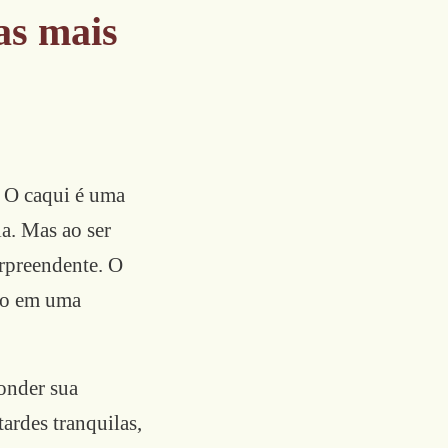
as mais
. O caqui é uma
a. Mas ao ser
rpreendente. O
ção em uma
conder sua
ardes tranquilas,