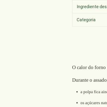
Ingrediente de
Categoria
O calor do forno 
Durante o assado
a polpa fica ai
os açúcares nat