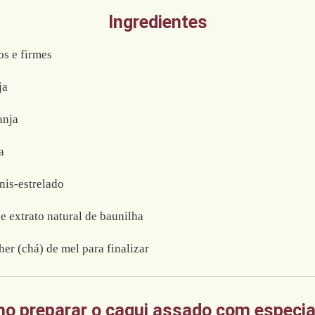
Ingredientes
s e firmes
ja
anja
a
nis-estrelado
de extrato natural de baunilha
her (chá) de mel para finalizar
o preparar o caqui assado com especia