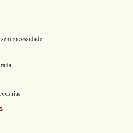
s sem necessidade
rada.
s