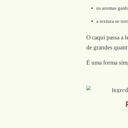
os aromas ganh
a textura se to
O caqui passa a l
de grandes quanti
É uma forma simp