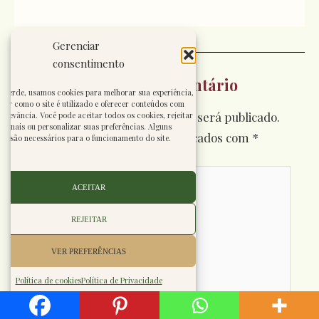
Gerenciar
consentimento
Deixe um comentário
nverde, usamos cookies para melhorar sua experiência,
der como o site é utilizado e oferecer conteúdos com
O seu endereço de e-mail não será publicado.
relevância. Você pode aceitar todos os cookies, rejeitar
cionais ou personalizar suas preferências. Alguns
Campos obrigatórios são marcados com
*
es são necessários para o funcionamento do site.
Digite
ACEITAR
aqui...
REJEITAR
VER PREFERÊNCIAS
Política de cookies
Política de Privacidade