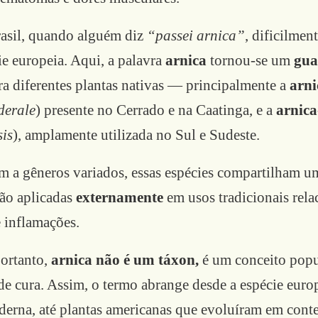
rasil, quando alguém diz
“passei arnica”
, dificilment
ie europeia. Aqui, a palavra
arnica
tornou-se um
gua
a diferentes plantas nativas — principalmente a
arn
derale
) presente no Cerrado e na Caatinga, e a
arnica
sis
), amplamente utilizada no Sul e Sudeste.
 a gêneros variados, essas espécies compartilham um
são aplicadas
externamente
em usos tradicionais rela
e inflamações.
ortanto,
arnica não é um táxon,
é um conceito popu
de cura. Assim, o termo abrange desde a espécie euro
oderna, até plantas americanas que evoluíram em cont