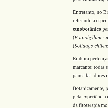
Entretanto, no B
referindo à espéc
etnobotânico
par
(
Porophyllum ru
(
Solidago chilen
Embora pertençam
marcante: todas 
pancadas, dores 
Botanicamente, p
pela experiência 
da fitoterapia m