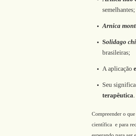
semelhantes;
Arnica mon
S
olidago chi
brasileiras;
A aplicação
Seu significa
terapêutica
.
Compreender o que c
científica e para r
esperando para ser 