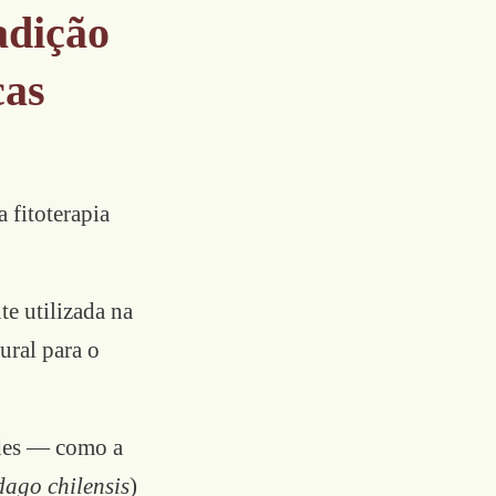
adição
cas
 fitoterapia
e utilizada na
ural para o
ades — como a
dago chilensis
)