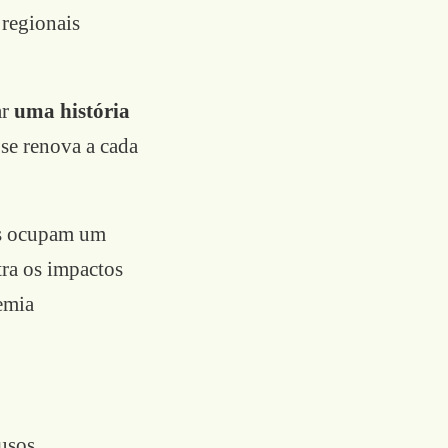
 regionais
ar
uma história
 se renova a cada
as ocupam um
ra os impactos
emia
usos