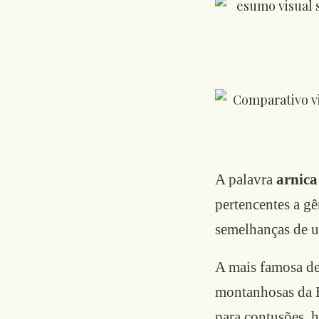
A palavra
arnica
pertencentes a g
semelhanças de us
A mais famosa de
montanhosas da E
para contusões, 