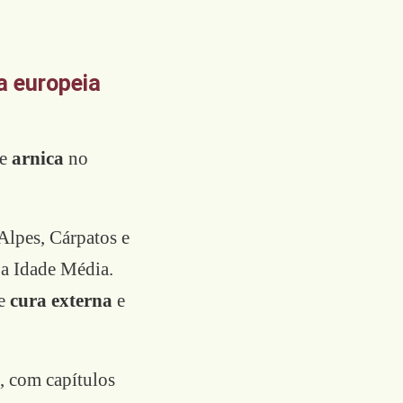
a europeia
me
arnica
no
Alpes, Cárpatos e
e a Idade Média.
de
cura externa
e
, com capítulos