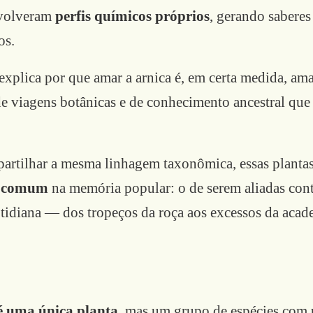
nvolveram
perfis químicos próprios
, gerando saberes
os.
explica por que amar a arnica é, em certa medida, am
de viagens botânicas e de conhecimento ancestral que
rtilhar a mesma linhagem taxonômica, essas plant
o comum
na memória popular: o de serem aliadas cont
cotidiana — dos tropeços da roça aos excessos da acad
é uma única planta
, mas um grupo de espécies com 