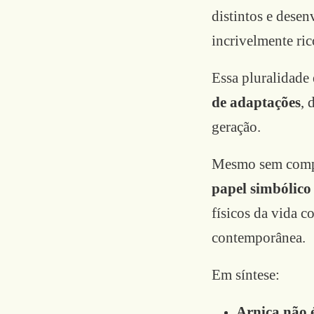
distintos e dese
incrivelmente ric
Essa pluralidade 
de adaptações
, 
geração.
Mesmo sem compa
papel simbólic
físicos da vida 
contemporânea.
Em síntese:
Arnica não 