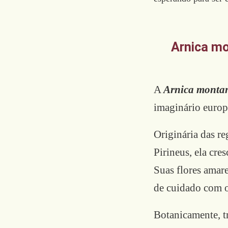
Arnica mo
A
Arnica monta
imaginário europ
Originária das re
Pirineus, ela cre
Suas flores amar
de cuidado com o
Botanicamente, t