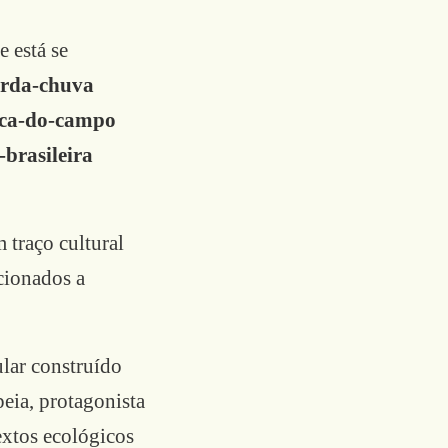
e está se
rda-chuva
ica-do-campo
-brasileira
 traço cultural
cionados a
lar construído
peia, protagonista
extos ecológicos