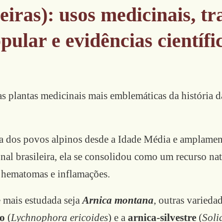
leiras): usos medicinais, tr
pular e evidências científi
s plantas medicinais mais emblemáticas da história da
ca dos povos alpinos desde a Idade Média e amplament
nal brasileira, ela se consolidou como um recurso nat
 hematomas e inflamações.
 mais estudada seja
Arnica montana
, outras varied
o
(
Lychnophora ericoides
) e a
arnica-silvestre
(
Soli