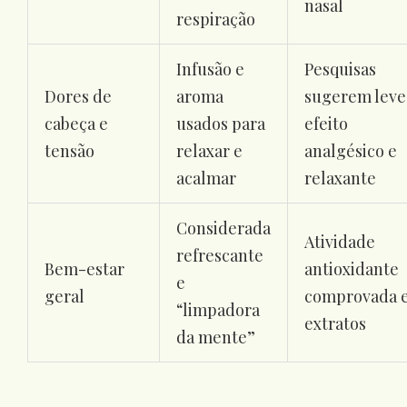
nasal
respiração
Infusão e
Pesquisas
Dores de
aroma
sugerem leve
cabeça e
usados para
efeito
tensão
relaxar e
analgésico e
acalmar
relaxante
Considerada
Atividade
refrescante
Bem-estar
antioxidante
e
geral
comprovada 
“limpadora
extratos
da mente”