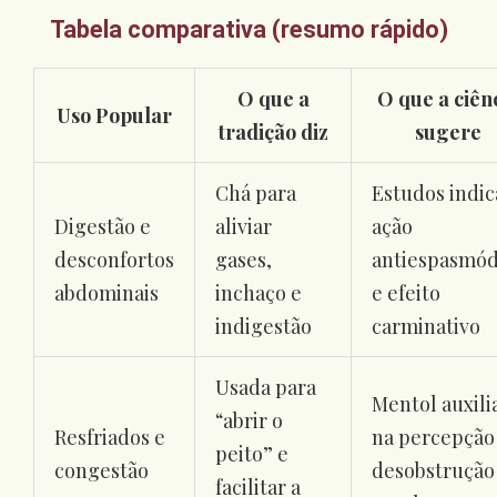
Tabela comparativa (resumo rápido)
O que a
O que a ciên
Uso Popular
tradição diz
sugere
Chá para
Estudos indi
Digestão e
aliviar
ação
desconfortos
gases,
antiespasmód
abdominais
inchaço e
e efeito
indigestão
carminativo
Usada para
Mentol auxili
“abrir o
Resfriados e
na percepção
peito” e
congestão
desobstrução
facilitar a